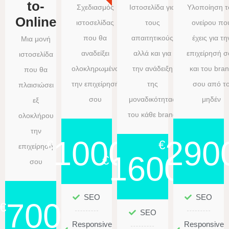
to-
Σχεδιασμός
Ιστοσελίδα για
Υλοποίηση τ
Online
ιστοσελίδας
τους
ονείρου πο
που θα
απαιτητικούς
έχεις για τη
Μια μονή
αναδείξει
αλλά και για
επιχείρησή 
ιστοσελίδα
ολοκληρωμένα
την ανάδειξη
και του bra
που θα
την επιχείρησή
της
σου από τ
πλαισιώσει
σου
μοναδικότητας
μηδέν
εξ
του κάθε brand
ολοκλήρου
την
1000
290
€
€
επιχείρησή
1600
€
σου
SEO
SEO
700
€
SEO
Responsive
Responsive