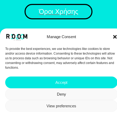
Όροι Χρήσης
Manage Consent
To provide the best experiences, we use technologies like cookies to store
and/or access device information. Consenting to these technologies will allow
+30 698 387 8192
us to process data such as browsing behavior or unique IDs on this site. Not
Στείλε μας στο WhatsApp
consenting or withdrawing consent, may adversely affect certain features and
functions.
📞 Ή πάρε μας τηλέφωνο!
Accept
Deny
View preferences