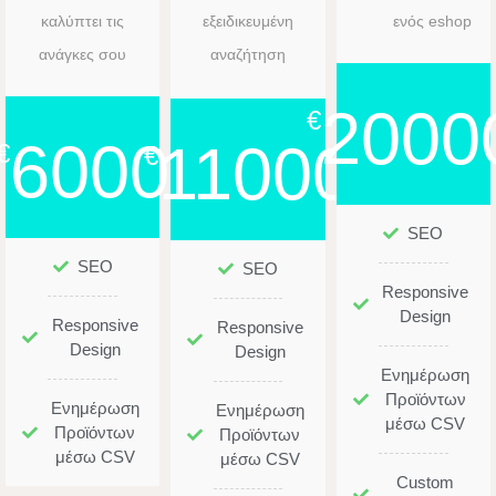
καλύπτει τις
εξειδικευμένη
ενός eshop
ανάγκες σου
αναζήτηση
2000
€
6000
11000
€
€
SEO
SEO
SEO
Responsive
Design
Responsive
Responsive
Design
Design
Ενημέρωση
Προϊόντων
Ενημέρωση
Ενημέρωση
μέσω CSV
Προϊόντων
Προϊόντων
μέσω CSV
μέσω CSV
Custom